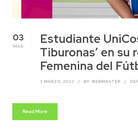
Estudiante UniCos
03
MAR
Tiburonas’ en su r
Femenina del Fút
3 MARZO, 2022
BY
WEBMASTER
DE
Read More