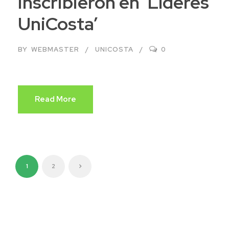
inscribieron en ‘Líderes
UniCosta’
BY
WEBMASTER
UNICOSTA
0
Read More
1
2