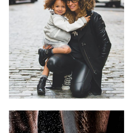
Family Law Advisory
Family
/
Law