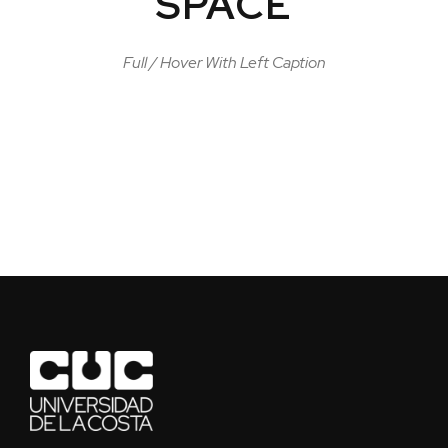
SPACE
Full / Hover With Left Caption