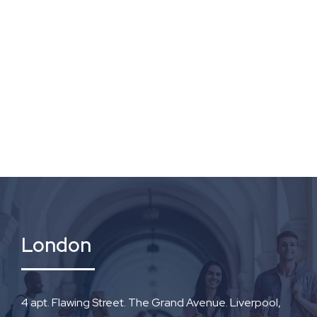
Get Intouch
London
4 apt. Flawing Street. The Grand Avenue. Liverpool,