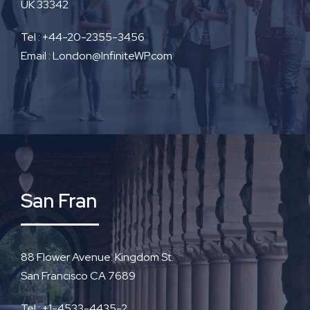
UK 33342
Tel : +44-20-2355-3456
Email : London@InfiniteWP.com
San Fran
88 Flower Avenue. Kingdom St.
San Francisco CA 7689
Tel : +1-4533-4435-2