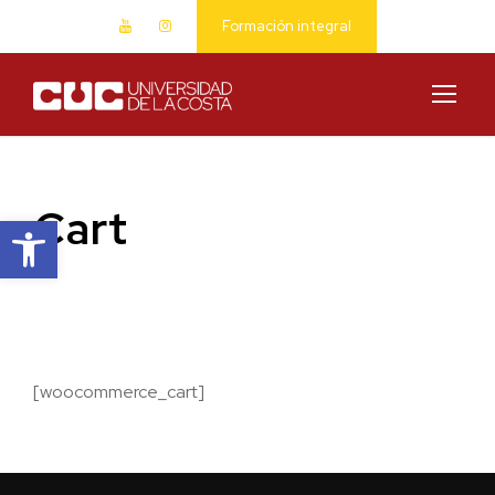
Formación integral
Cart
Abrir barra de herramientas
[woocommerce_cart]